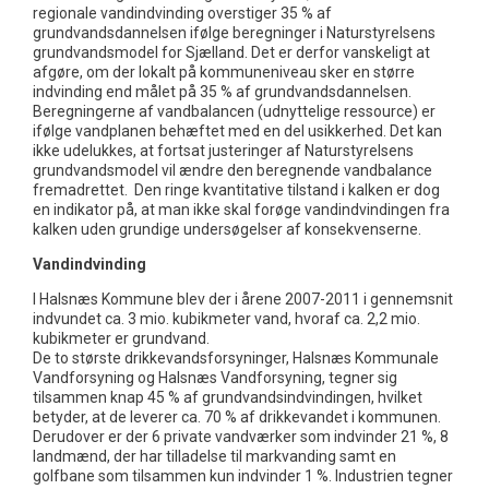
regionale vandindvinding overstiger 35 % af
grundvandsdannelsen ifølge beregninger i Naturstyrelsens
grundvandsmodel for Sjælland. Det er derfor vanskeligt at
afgøre, om der lokalt på kommuneniveau sker en større
indvinding end målet på 35 % af grundvandsdannelsen.
Beregningerne af vandbalancen (udnyttelige ressource) er
ifølge vandplanen behæftet med en del usikkerhed. Det kan
ikke udelukkes, at fortsat justeringer af Naturstyrelsens
grundvandsmodel vil ændre den beregnende vandbalance
fremadrettet. Den ringe kvantitative tilstand i kalken er dog
en indikator på, at man ikke skal forøge vandindvindingen fra
kalken uden grundige undersøgelser af konsekvenserne.
Vandindvinding
I Halsnæs Kommune blev der i årene 2007-2011 i gennemsnit
indvundet ca. 3 mio. kubikmeter vand, hvoraf ca. 2,2 mio.
kubikmeter er grundvand.
De to største drikkevandsforsyninger, Halsnæs Kommunale
Vandforsyning og Halsnæs Vandforsyning, tegner sig
tilsammen knap 45 % af grundvandsindvindingen, hvilket
betyder, at de leverer ca. 70 % af drikkevandet i kommunen.
Derudover er der 6 private vandværker som indvinder 21 %, 8
landmænd, der har tilladelse til markvanding samt en
golfbane som tilsammen kun indvinder 1 %. Industrien tegner