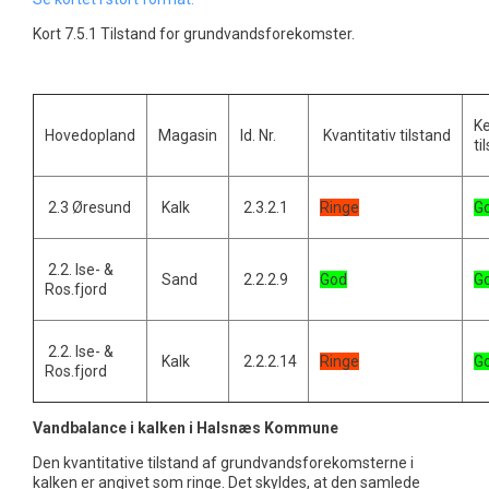
Kort 7.5.1 Tilstand for grundvandsforekomster.
K
Hovedopland
Magasin
Id. Nr.
Kvantitativ tilstand
ti
2.3 Øresund
Kalk
2.3.2.1
Ringe
G
2.2. Ise- &
Sand
2.2.2.9
God
G
Ros.fjord
2.2. Ise- &
Kalk
2.2.2.14
Ringe
G
Ros.fjord
Vandbalance i kalken i Halsnæs Kommune
Den kvantitative tilstand af grundvandsforekomsterne i
kalken er angivet som ringe. Det skyldes, at den samlede