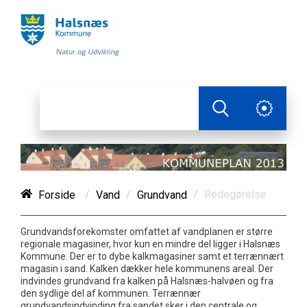
/
/
/
Redegørelse
Forside
Vand
Grundvand
Grundvandsforekomster omfattet af vandplanen er større
regionale magasiner, hvor kun en mindre del ligger i Halsnæs
Kommune. Der er to dybe kalkmagasiner samt et terrænnært
magasin i sand. Kalken dækker hele kommunens areal. Der
indvindes grundvand fra kalken på Halsnæs-halvøen og fra
den sydlige del af kommunen. Terrænnær
grundvandsindvinding fra sandet sker i den centrale og