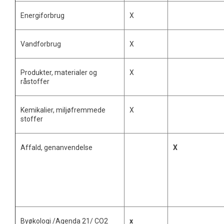
Energiforbrug
X
Vandforbrug
X
Produkter, materialer og
X
råstoffer
Kemikalier, miljøfremmede
X
stoffer
Affald, genanvendelse
X
Byøkologi /Agenda 21/ CO2
x