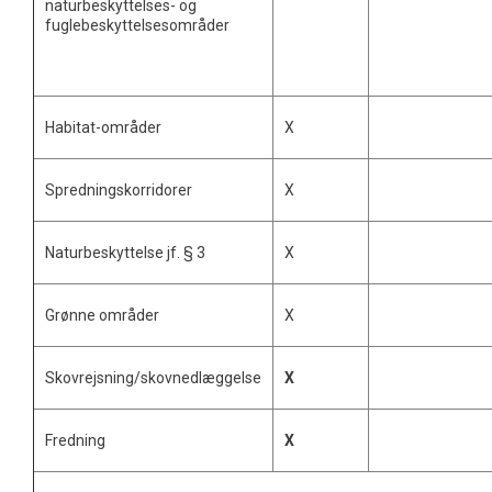
naturbeskyttelses- og
fuglebeskyttelsesområder
Habitat-områder
X
Spredningskorridorer
X
Naturbeskyttelse jf. § 3
X
Grønne områder
X
Skovrejsning/skovnedlæggelse
X
Fredning
X