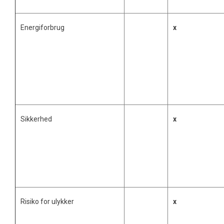
Energiforbrug
x
Sikkerhed
x
Risiko for ulykker
x