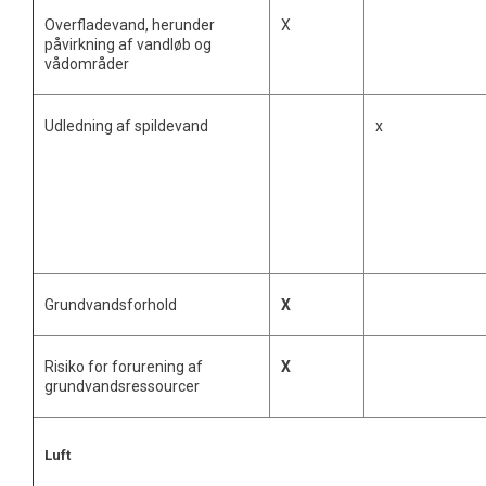
Overfladevand, herunder
X
påvirkning af vandløb og
vådområder
Udledning af spildevand
x
Grundvandsforhold
X
Risiko for forurening af
X
grundvandsressourcer
Luft