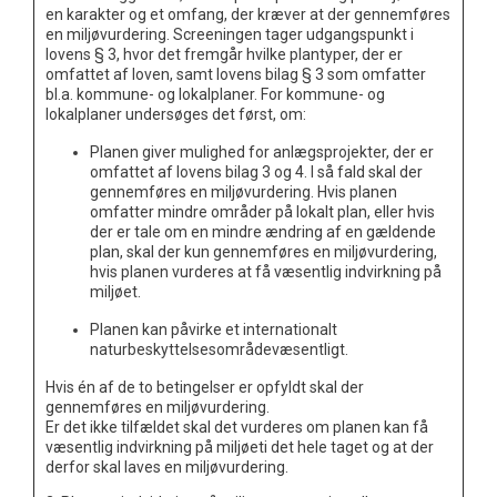
en karakter og et omfang, der kræver at der gennemføres
en miljøvurdering. Screeningen tager udgangspunkt i
lovens § 3, hvor det fremgår hvilke plantyper, der er
omfattet af loven, samt lovens bilag § 3 som omfatter
bl.a. kommune- og lokalplaner. For kommune- og
lokalplaner undersøges det først, om:
Planen giver mulighed for anlægsprojekter, der er
omfattet af lovens bilag 3 og 4. I så fald skal der
gennemføres en miljøvurdering. Hvis planen
omfatter mindre områder på lokalt plan, eller hvis
der er tale om en mindre ændring af en gældende
plan, skal der kun gennemføres en miljøvurdering,
hvis planen vurderes at få væsentlig indvirkning på
miljøet.
Planen kan påvirke et internationalt
naturbeskyttelsesområdevæsentligt.
Hvis én af de to betingelser er opfyldt skal der
gennemføres en miljøvurdering.
Er det ikke tilfældet skal det vurderes om planen kan få
væsentlig indvirkning på miljøeti det hele taget og at der
derfor skal laves en miljøvurdering.