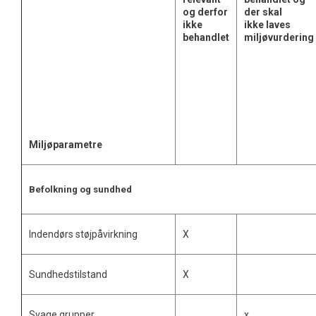
og derfor
der
skal
ikke
ikke
laves
behandlet
miljøvurdering
Miljøparametre
Befolkning og sundhed
Indendørs støjpåvirkning
X
Sundhedstilstand
X
Svage grupper
x