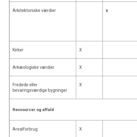
Arkitektoniske værdier
x
Kirker
X
Arkæologiske værdier
X
Fredede eller
X
bevaringsværdige bygninger
Ressourcer og affald
Arealforbrug
X