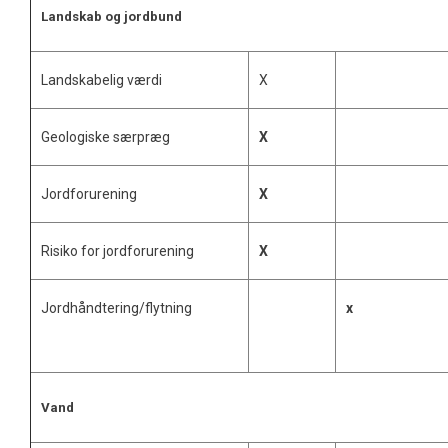
Landskab og jordbund
Landskabelig værdi
X
Geologiske særpræg
X
Jordforurening
X
Risiko for jordforurening
X
Jordhåndtering/flytning
x
Vand