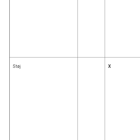
Støj
X