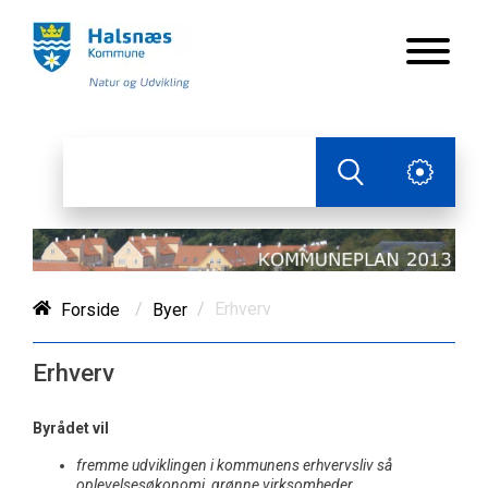
/
/
Erhverv
Forside
Byer
Erhverv
Byrådet vil
fremme udviklingen i kommunens erhvervsliv så
oplevelsesøkonomi, grønne virksomheder