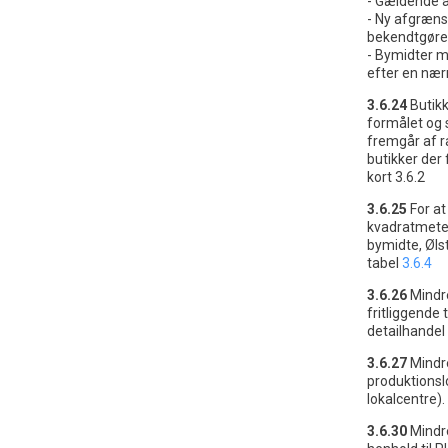
- Gældende a
- Ny afgræns
bekendtgøre
- Bymidter m
efter en næ
3.6.24
Butikk
formålet og s
fremgår af r
butikker der
kort 3.6.2
3.6.25
For a
kvadratmeter
bymidte, Øls
tabel
3.6.4
3.6.26
Mindre
fritliggende 
detailhandel
3.6.27
Mindre
produktionslo
lokalcentre).
3.6.30
Mindr