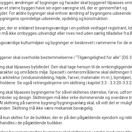
yggeri, ændringer af bygninger og facader skal byggeriet tilpasses om
kan et større byggeri have sin egen særegne stil, der er gennemført og
det. For ældre bygninger skal enhver ændring af bygningens udseend
bygningens oprindelige udseende, opdeling og konstruktion.
er, der er erklæret bevaringsværdige i en politisk vedtaget registrant, l
e må ikke ombygges udvendigt eller rives ned uden særlig tilladelse fra 
gsværdige kulturmiljøer og bygninger er beskrevet i rammerne for de e
ggerier skal overholde bestemmelserne i "Tilgængelighed for alle" (DS 
ing skal tilpasses bybilledet. Den skal tage hensyn til de omkringliggend
arakter og områdets miljø. Specielt i centerområderne skal skiltningen t
arkitektur (vinduesinddeling, højde, farver, materialer m.m.), bymiljøet,
holdene. Se også retningslinjerne om skiltning i kapitel 3.3 - 3.3.20-3.3.2
ing skal tilpasses bygningerne for såvel skiltenes størrelse, farve, udfo
ymboler og design. Skiltningen må ikke virke dominerende og overdøve 
 Al skiltning på samme bygning/bygningsanlæg skal, så vidt det er mulig
nanden. Skiltning må ikke være mekanisk bevægelig.
å kun skiltes for de butikker, der er på den pågældende ejendom og rek
orhandles i de pågældende butikker.