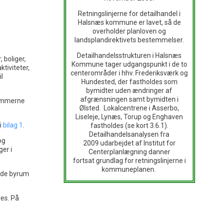
Retningslinjerne for detailhandel i
Halsnæs kommune er lavet, så de
overholder planloven og
landsplandirektivets bestemmelser.
Detailhandelsstrukturen i Halsnæs
 boliger,
Kommune tager udgangspunkt i de to
tiviteter,
centerområder i hhv. Frederiksværk og
l
Hundested, der fastholdes som
bymidter uden ændringer af
afgrænsningen samt bymidten i
rammerne
Ølsted. Lokalcentrene i Asserbo,
Liseleje, Lynæs, Torup og Enghaven
i
bilag 1
.
fastholdes (se kort 3.6.1).
Detailhandelsanalysen fra
og
2009 udarbejdet af Institut for
ger i
Centerplanlægning danner
fortsat grundlag for retningslinjerne i
kommuneplanen.
ode byrum
res. På