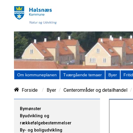
Om kommuneplanen
Tværgående temaer
Byer
Fritid
/
/
/
Forside
Byer
Centerområder og detailhandel
Bymønster
Byudvikling og
rækkefølgebestemmelser
By- og boligudvikling