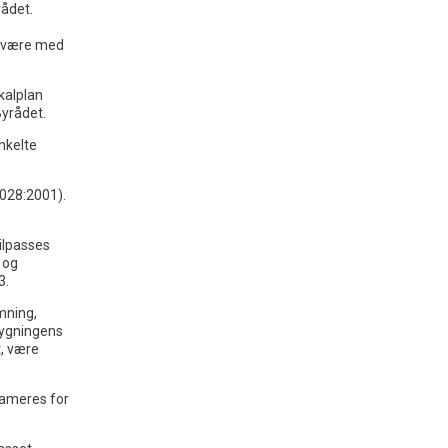
rådet.
e være med
okalplan
Byrådet.
nkelte
3028:2001).
e
ilpasses
 og
3.
rmning,
bygningens
t, være
lameres for