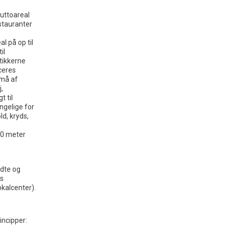
uttoareal
estauranter
l på op til
il
utikkerne
aceres
 må af
,
 til
ngelige for
d, kryds,
00 meter
idte og
æs
okalcenter)
.
incipper: