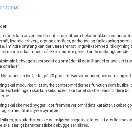
tort format.
der
mråder kan anvendes til centerformål som f.eks. butikker, restauranter,
rmål, liberale erhverv, grønne områder, parkering og fællesanlæg samt ak
sse. I mindre omfang kan der være fremstillingsvirksomhed i tilknytning ti
 men denne virksomhed må ikke medføre gener for de omkringboende.
ksimale bebyggelsesprocent og områder til detailhandel er angivet i 
te områder.
 tilstræbes en biofaktor på 20 procent. Biofaktor udregnes som angivet 
ing skal medvirke til at styrke centerområdernes funktion som butiks- 
. Fortætningen skal kun sekundært ske for at skaffe plads til flere boli
erne.
ning skal ske med byggeri, der fremhæver områdets karakter, skaber g
 og er med til at styrke bymiljøet.
l sikres, at kulturhistoriske og miljømæssige kvaliteter i et område beva
kal særligt karakteristiske bebyggelser sikres.