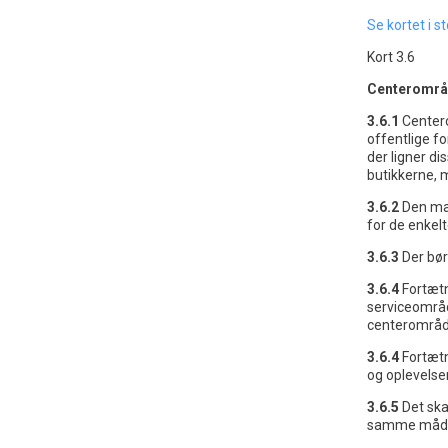
Se kortet i s
Kort 3.6
Centerområ
3.6.1
Centero
offentlige fo
der ligner di
butikkerne,
3.6.2
Den ma
for de enkel
3.6.3
Der bør
3.6.4
Fortætn
serviceområde
centerområd
3.6.4
Fortæt
og oplevelser
3.6.5
Det ska
samme måde s