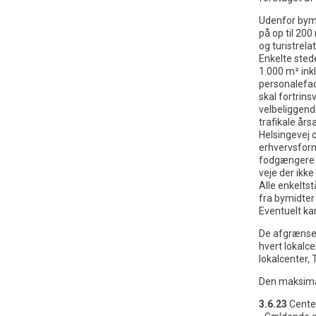
Udenfor bymi
på op til 200
og turistrela
Enkelte sted
1.000 m² inkl
personalefaci
skal fortrins
velbeliggend
trafikale år
Helsingevej 
erhvervsformå
fodgængere o
veje der ikke
Alle enkelts
fra bymidter
Eventuelt ka
De afgrænsed
hvert lokalc
lokalcenter, 
Den maksima
3.6.23
Cente