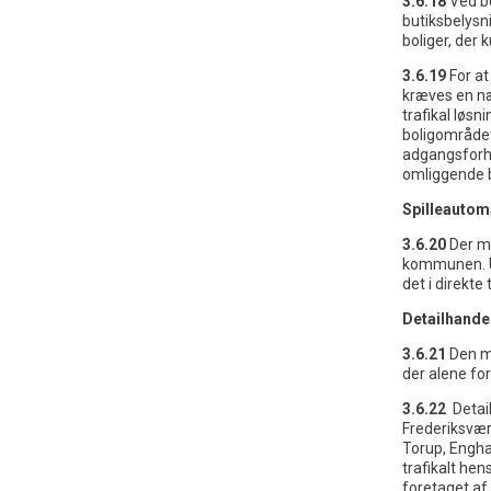
3.6.18
Ved b
butiksbelysn
boliger, der
3.6.19
For at
kræves en næ
trafikal løs
boligområdet
adgangsforhol
omliggende b
Spilleautom
3.6.20
Der må
kommunen. Und
det i direkte 
Detailhande
3.6.21
Den m
der alene fo
3.6.22
Detail
Frederiksvær
Torup, Engha
trafikalt he
foretaget af