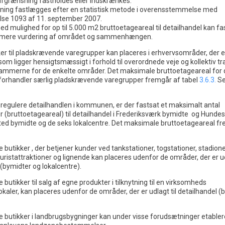
fgrænsning fastholdes eller indskrænkes.
ning fastlægges efter en statistisk metode i overensstemmelse med
lse 1093 af 11. september 2007.
ed mulighed for op til 5.000 m2 bruttoetageareal til detailhandel kan f
rmere vurdering af området og sammenhængen.
er til pladskrævende varegrupper kan placeres i erhvervsområder, der er 
om ligger hensigtsmæssigt i forhold til overordnede veje og kollektiv tra
ammerne for de enkelte områder. Det maksimale bruttoetageareal for 
 forhandler særlig pladskrævende varegrupper fremgår af tabel
3.6.3.
Se
t regulere detailhandlen i kommunen, er der fastsat et maksimalt antal
 (bruttoetageareal) til detailhandel i Frederiksværk bymidte og Hunde
ted bymidte og de seks lokalcentre. Det maksimale bruttoetageareal f
 butikker , der betjener kunder ved tankstationer, togstationer, stadione
turistattraktioner og lignende kan placeres udenfor de områder, der er ud
 (bymidter og lokalcentre).
 butikker til salg af egne produkter i tilknytning til en virksomheds
kaler, kan placeres udenfor de områder, der er udlagt til detailhandel (
e butikker i landbrugsbygninger kan under visse forudsætninger etablere