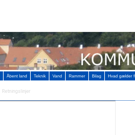
Åbent land
Teknik
Vand
Rammer
Bilag
Hvad gælder f
Retningslinjer