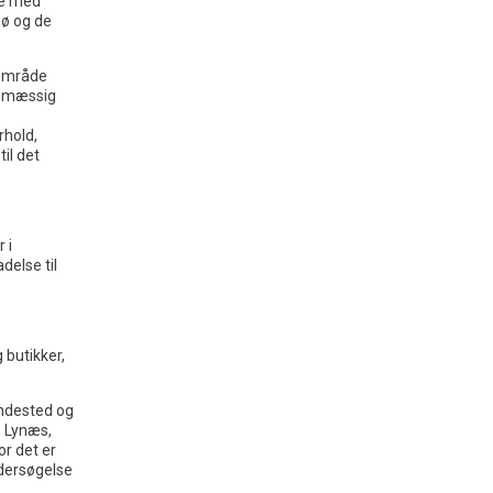
se med
jø og de
gområde
tsmæssig
rhold,
il det
 i
delse til
 butikker,
undested og
, Lynæs,
or det er
dersøgelse