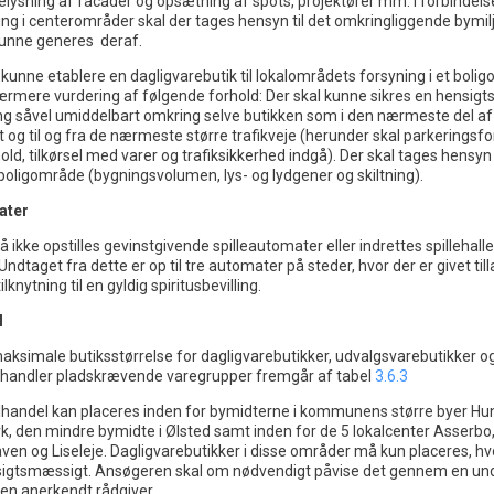
elysning af facader og opsætning af spots, projektører mm. i forbindel
ing i centerområder skal der tages hensyn til det omkringliggende bymil
 kunne generes deraf.
 kunne etablere en dagligvarebutik til lokalområdets forsyning i et boli
rmere vurdering af følgende forhold: Der skal kunne sikres en hensig
ning såvel umiddelbart omkring selve butikken som i den nærmeste del af
 og til og fra de nærmeste større trafikveje (herunder skal parkeringsfo
d, tilkørsel med varer og trafiksikkerhed indgå). Der skal tages hensyn t
oligområde (bygningsvolumen, lys- og lydgener og skiltning).
ater
 ikke opstilles gevinstgivende spilleautomater eller indrettes spillehaller
taget fra dette er op til tre automater på steder, hvor der er givet tilla
tilknytning til en gyldig spiritusbevilling.
l
aksimale butiksstørrelse for dagligvarebutikker, udvalgsvarebutikker og
rhandler pladskrævende varegrupper fremgår af tabel
3.6.3
handel kan placeres inden for bymidterne i kommunens større byer H
k, den mindre bymidte i Ølsted samt inden for de 5 lokalcenter Asserbo
ven og Liseleje. Dagligvarebutikker i disse områder må kun placeres, hv
nsigtsmæssigt. Ansøgeren skal om nødvendigt påvise det gennem en un
 en anerkendt rådgiver.