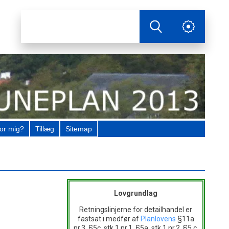
or mig?
Tillæg
Sitemap
Lovgrundlag
Retningslinjerne for detailhandel er
fastsat i medfør af
Planlovens
§11a
nr.3, §5c, stk.1 nr.1, §5a, stk.1 nr.2, §5 c,