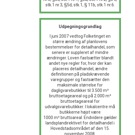
stk.1 nr.3, §5d, stk.1, § 11b, stk.1 nr.6.
Udpegningsgrundlag
I juni 2007 vedtog Folketinget en
større ændring af planlovens
bestemmelser for detailhandel, som
senere er suppleret af mindre
ændringer. Loven fastsætter blandt
andet nye regler for, hvor der kan
placeres detailhandel, ændre
definitionen på pladskrævende
varegrupper og fastsætter den
maksimale størrelse for
dagligvarebutikker til 3.500 m²
bruttoetageareal og på 2.000 m²
bruttoetageareal for
udvalgsvarebutikker. I lokalcentre må
butikkerne højst være
1000 m² bruttoareal. Endvidere gælder
landsplandirektivet for detailhandel i
Hovedstadsområdet af den 15.
november 2008.