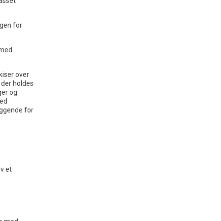
passet
ngen for
e med
iser over
 der holdes
ger og
med
æggende for
v et