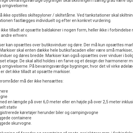
lige bevaringsværdige bygninger skal skiltningen i særlig grad være til
g omgivelserne.
 ikke opstilles skiltepyloner / skiltetårne. Ved tankstationer skal skiltni
ationen fastlægges individuelt og efter en konkret vurdering.
 ikke tilladt at opsætte baldakiner i nogen form, heller ikke i forbindels
r andre erhverv.
ser kan opsættes over butiksvinduer og døre. Der må kun opsættes mark
Markiser skal enten dække hele butiksfacaden eller være små markiser,
 vinduer og døres bredde. Markiser kan også opsættes over vinduer i boli
set etage. De skal altid holdes i en farve og et design der harmonerer 
 omgivelserne. På bevaringsværdige bygninger, hvor det vil virke ødel
 er det ikke tilladt at opsætte markiser.
terområder må der ikke hensættes:
nere
ogne
ed en længde på over 6,0 meter eller en højde på over 2,5 meter inklusi
elt stativ
gistrerede køretøjer herunder biler og campingvogne
gede containere
gede skurvogne.