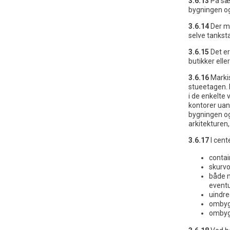
3.6.13
På sær
bygningen o
3.6.14
Der må
selve tankst
3.6.15
Det er
butikker elle
3.6.16
Marki
stueetagen. 
i de enkelte
kontorer uan
bygningen og
arkitekturen,
3.6.17
I cen
contai
skurv
både m
eventu
uindre
ombyg
ombyg