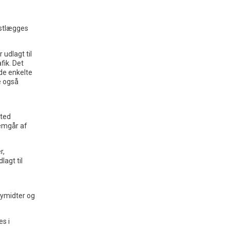
astlægges
udlagt til
fik. Det
de enkelte
 også
sted
remgår af
r,
lagt til
bymidter og
s i