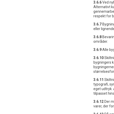
3.6.6
Ved nyb
Alternativt 
gennemarbej
respekt for 
3.6.7
Bygning
eller lignend
3.6.8
Bevarin
områder.
3.6.9
Alle by
3.6.10
Skiltn
bygningers k
bygningernes 
størrelsesfor
3.6.11
Skiltn
typografi, s
eget udtryk.
tilpasset hi
3.6.12
Der m
varer, der f