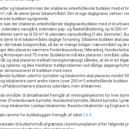
dter og lokalcentre kan der etableres enkeltstående butikker med et br
 m², når de alene tjener lokalområdet. Det vil sige dagligvarer, cafeer/ r
terede butikker og lignende.
er, kan der etableres enkeltstående dagligvarebutikker med et bruttoarea
. indendørs varegård, indendørs pap- og flaskehåndtering, op til 200 m² t
liteter samt op til 50 m² til udendørs vareudstilling (f.eks. blomster). B
vis tjene til et lokalområdes daglige forsyning. Sådanne butikker skal pl
e i det lokale boligområde, så der er mange boliger i nærområdet og de
sager ikke placeres nærmere Frederikssundsvej, Hillerødvej, Hundestedvej
og Amtsvejen end 75 meter. Butikkerne må ikke placeres i områder udlagt
l, og skal placeres trafikalt hensigtsmæssigt således, at de er let tilgæ
g cyklister og ikke medfører trafikproblemer ved dårlige adgangsforhol
 er dimensioneret til trafikken med mere.
tående butikker udenfor bymidter og lokalcentre skal placeres mindst 5
 og lokalcentre samt andre større (over 250 m²) enkeltstående butikker.
n affaldscontainere placeres udendørs, men afskærmet.
e områder til detailhandel fremgår af retningslinjekortet for hver bym
enter (Frederiksværk bymidte, Hundested bymidte, Ølsted bymidte, Lyn
Torup lokalcenter, Liseleje lokalcenter, Asserbo lokalcenter og Enghave l
le ramme for butiksbyggeri fremgår af tabel
3.6.4
rarealer til butiksformål afgrænses i kommuneplanen efter følgende pr