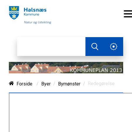
/
/
/
Redegørelse
Forside
Byer
Bymønster