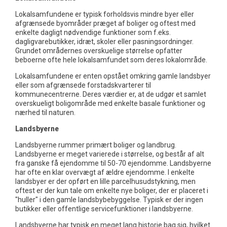
Lokalsamfundene er typisk forholdsvis mindre byer eller
afgrænsede byområder præget af boliger og oftest med
enkelte dagligt nødvendige funktioner som f.eks.
dagligvarebutikker, idræt, skoler eller pasningsordninger.
Grundet områdernes overskuelige størrelse opfatter
beboerne ofte hele lokalsamfundet som deres lokalområde.
Lokalsamfundene er enten opstået omkring gamle landsbyer
eller som afgrænsede forstadskvarterer til
kommunecentrerne. Deres værdier er, at de udgør et samlet
overskueligt boligområde med enkelte basale funktioner og
nærhed til naturen.
Landsbyerne
Landsbyerne rummer primært boliger og landbrug.
Landsbyerne er meget varierede i størrelse, og består af alt
fra ganske få ejendomme til 50-70 ejendomme. Landsbyerne
har ofte en klar overvægt af ældre ejendomme. I enkelte
landsbyer er der opført en lille parcelhusudstykning, men
oftest er der kun tale om enkelte nye boliger, der er placeret i
"huller" i den gamle landsbybebyggelse. Typisk er der ingen
butikker eller offentlige servicefunktioner i landsbyerne.
Landsbyerne har typisk en meget lang historie bag sig, hvilket