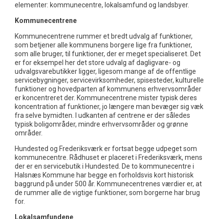
elementer: kommunecentre, lokalsamfund og landsbyer.
Kommunecentrene
Kommunecentrene rummer et bredt udvalg af funktioner,
som betjener alle kommunens borgere lige fra funktioner,
som alle bruger, til funktioner, der er meget specialiseret. Det
er for eksempel her det store udvalg af dagligvare- og
udvalgsvarebutikker ligger, ligesom mange af de offentlige
servicebygninger, servicevirksomheder, spisesteder, kulturelle
funktioner og hovedparten af kommunens erhvervsområder
er koncentreret der. Kommunecentrene mister typisk deres
koncentration af funktioner, jo længere man bevæger sig væk
fra selve bymidten. I udkanten af centrene er der således
typisk boligområder, mindre erhvervsområder og grønne
områder.
Hundested og Frederiksværk er fortsat begge udpeget som
kommunecentre. Rådhuset er placeret i Frederiksværk, mens
der er en servicebutik i Hundested. De to kommunecentre i
Halsnæs Kommune har begge en forholdsvis kort historisk
baggrund på under 500 år. Kommunecentrenes værdier er, at
de rummer alle de vigtige funktioner, som borgerne har brug
for.
Lokalsamfundene