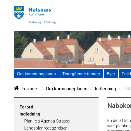
Om kommuneplanen
Tværgående temaer
Byer
Fritid
/
/
/
Nab
Forside
Om kommuneplanen
Indledning
Naboko
Forord
Indledning
En del af k
Plan- og Agenda Strategi
især planlæg
Landsplanredegørelsen
interesseomr