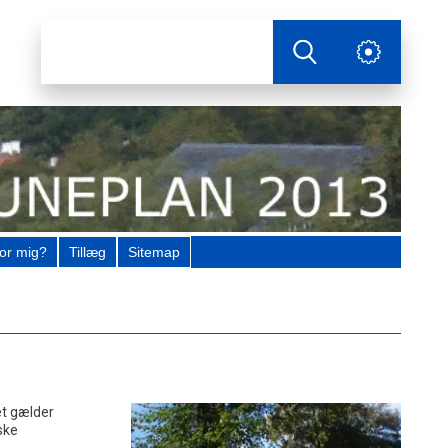
or mig?
Tillæg
Sitemap
t gælder
ske