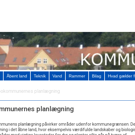
Åbent land
Teknik
Vand
Rammer
Bilag
Hvad gælder f
okommunernes planlægning
mmunernes planlægning
ommunens planlægning påvirker områder udenfor kommunegrænsen. De
ning i det åbne land, hvor eksempelvis værdifulde landskaber og biologi
åder med vigtige levesteder for dyr og planter ofte går på tværs af