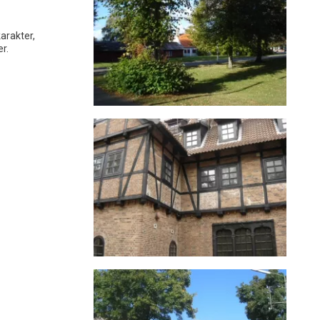
arakter,
r.