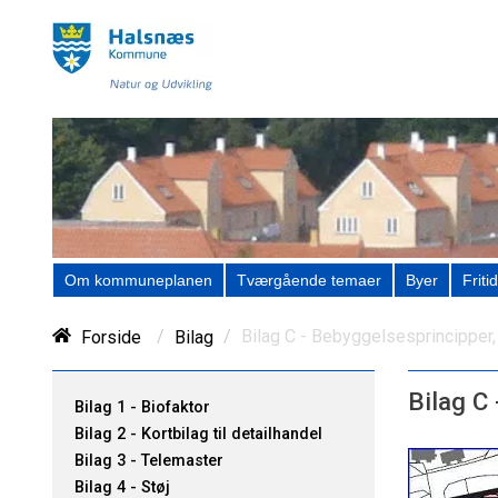
Om kommuneplanen
Tværgående temaer
Byer
Fritid
/
/
Bilag C - Bebyggelsesprincippe
Forside
Bilag
Bilag C
Bilag 1 - Biofaktor
Bilag 2 - Kortbilag til detailhandel
Bilag 3 - Telemaster
Bilag 4 - Støj