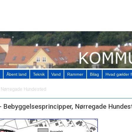
Åbent land
Teknik
Vand
Rammer
Bilag
Hvad gælder f
r, Nørregade Hundested
 - Bebyggelsesprincipper, Nørregade Hundes