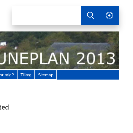
or mig?
Tillæg
Sitemap
ted