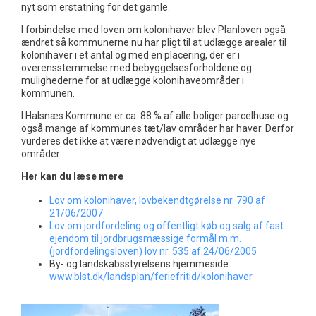
nyt som erstatning for det gamle.
I forbindelse med loven om kolonihaver blev Planloven også
ændret så kommunerne nu har pligt til at udlægge arealer til
kolonihaver i et antal og med en placering, der er i
overensstemmelse med bebyggelsesforholdene og
mulighederne for at udlægge kolonihaveområder i
kommunen.
I Halsnæs Kommune er ca. 88 % af alle boliger parcelhuse og
også mange af kommunes tæt/lav områder har haver. Derfor
vurderes det ikke at være nødvendigt at udlægge nye
områder.
Her kan du læse mere
Lov om kolonihaver, lovbekendtgørelse nr. 790 af
21/06/2007
Lov om jordfordeling og offentligt køb og salg af fast
ejendom
til jordbrugsmæssige formål m.m.
(jordfordelingsloven) lov
nr. 535 af 24/06/2005
By- og landskabsstyrelsens hjemmeside
www.blst.dk/landsplan/feriefritid/kolonihaver