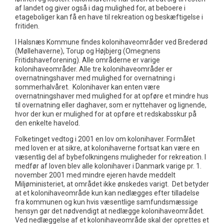
af landet og giver også i dag mulighed for, at beboere i
etageboliger kan få en have til rekreation og beskæftigelse i
fritiden.
I Halsnæs Kommune findes kolonihaveområder ved Brederød
(Møllehaverne), Torup og Højbjerg (Omegnens
Fritidshaveforening). Alle områderne er varige
kolonihaveområder. Alle tre kolonihaveområder er
overnatningshaver med mulighed for overnatning i
sommerhalvåret. Kolonihaver kan enten være
overnatningshaver med mulighed for at opføre et mindre hus
til overnatning eller daghaver, som er nyttehaver og lignende,
hvor der kun er mulighed for at opføre et redskabsskur på
den enkelte havelod.
Folketinget vedtog i 2001 en lov om kolonihaver. Formålet
med loven er at sikre, at kolonihaverne fortsat kan være en
væsentlig del af bybefolkningens muligheder for rekreation. I
medfør af loven blev alle kolonihaver i Danmark varige pr. 1.
november 2001 med mindre ejeren havde meddelt
Miljøministeriet, at området ikke ønskedes varigt. Det betyder
at et kolonihaveområde kun kan nedlægges efter tilladelse
fra kommunen og kun hvis væsentlige samfundsmæssige
hensyn gør det nødvendigt at nedlægge kolonihaveområdet.
Ved nedlæggelse af et kolonihaveområde skal der oprettes et