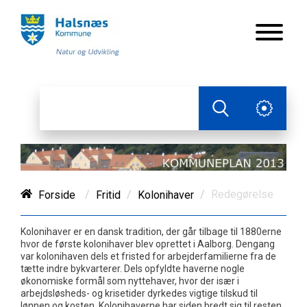
/
/
/
Redegørelse
Forside
Fritid
Kolonihaver
Kolonihaver er en dansk tradition, der går tilbage til 1880erne
hvor de første kolonihaver blev oprettet i Aalborg. Dengang
var kolonihaven dels et fristed for arbejderfamilierne fra de
tætte indre bykvarterer. Dels opfyldte haverne nogle
økonomiske formål som nyttehaver, hvor der især i
arbejdsløsheds- og krisetider dyrkedes vigtige tilskud til
lønnen og kosten. Kolonihaverne har siden bredt sig til resten