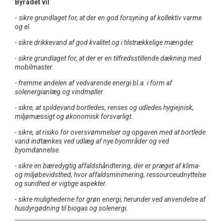
Byrådet vil
-
sikre grundlaget for, at der en god forsyning af kollektiv varme
og el.
- sikre drikkevand af god kvalitet og i tilstrækkelige mængder.
- sikre grundlaget for, at der er en tilfredsstillende dækning med
mobilmaster.
- fremme andelen af vedvarende energi bl.a. i form af
solenergianlæg og
vindmøller.
- sikre, at spildevand bortledes, renses og udledes hygiejnisk,
miljømæssigt og økonomisk forsvarligt.
- sikre, at risiko for oversvømmelser og opgaven med at bortlede
vand indtænkes ved udlæg af nye byområder og ved
byomdannelse.
- sikre en bæredygtig affaldshåndtering, der er præget af klima-
og miljøbevidsthed, hvor affaldsminimering, ressourceudnyttelse
og sundhed er vigtige aspekter.
- sikre mulighederne for grøn energi, herunder ved anvendelse af
husdyrgødning til biogas og solenergi.